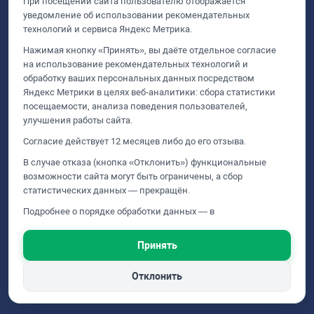
При посещении сайта пользователю отображается
уведомление об использовании рекомендательных
Политика cookie
технологий и сервиса Яндекс Метрика.
Нажимая кнопку «Принять», вы даёте отдельное согласие
на использование рекомендательных технологий и
+7 (499) 929-99-99
обработку ваших персональных данных посредством
Яндекс Метрики в целях веб‑аналитики: сбора статистики
посещаемости, анализа поведения пользователей,
улучшения работы сайта.
Согласие действует 12 месяцев либо до его отзыва.
Обращаем внимание, что данный интернет-сайт, а также вся информация,
В случае отказа (кнопка «Отклонить») функциональные
предоставленная на нем, носит исключительно информационный характер и ни
возможности сайта могут быть ограничены, а сбор
статистических данных — прекращён.
прикаких условиях не является публичной офертой, определяемой положениями
Статьи 437 ГК РФ.
Подробнее о порядке обработки данных — в
Способы оплаты:
Политике конфиденциальности
и в
Политике применения рекомендательных технологий
.
Принять
Отклонить